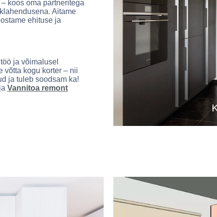
 – koos oma partneritega
iklahendusena. Aitame
eostame ehituse ja
töö ja võimalusel
võtta kogu korter – nii
ud ja tuleb soodsam ka!
ja
Vannitoa remont
K