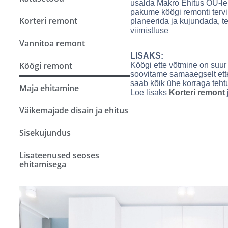
usalda Makro Ehitus OÜ-le
pakume köögi remonti terv
Korteri remont
planeerida ja kujundada, t
viimistluse
Vannitoa remont
LISAKS:
Köögi remont
Köögi ette võtmine on suur 
soovitame samaaegselt ette 
saab kõik ühe korraga teht
Maja ehitamine
Loe lisaks
Korteri remont
Väikemajade disain ja ehitus
Sisekujundus
Lisateenused seoses
ehitamisega