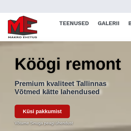
TEENUSED
GALERII
Köögi remont
Premium kvaliteet Tallinnas
Võtmed kätte lahendused
Küsi pakkumist
Võtame Sinuga peagi ühendust