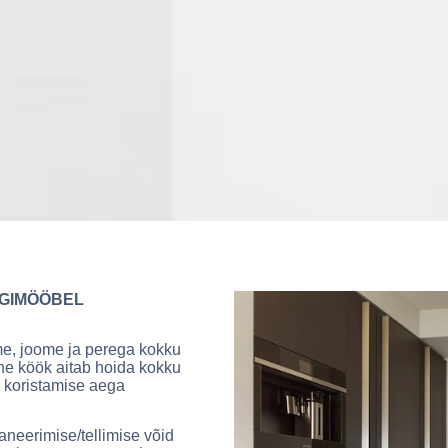
ÖGIMÖÖBEL
e, joome ja perega kokku
lne köök aitab hoida kokku
i koristamise aega
aneerimise/tellimise võid